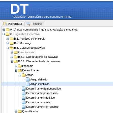
DT
Dicionário Terminológico para consulta em linha
Hierarquia
Procurar
A. Língua, comunidade linguística, variação e mudança
B. Linguística Descritiva
B.1. Fonética e Fonologia
B.2. Morfologia
B.3. Classes de palavras
Itens lexicais:
B.3.1. Classe aberta de palavras
B.3.2. Classe fechada de palavras
Pronome
Determinante
Artigo
Artigo definido
Artigo indefinido
Determinante demonstrativo
Determinante possessivo
Determinante indefinido
Determinante relativo
Determinante interrogativo
Quantificador