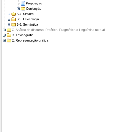
Preposição
Conjunção
B.4. Sintaxe
B.5. Lexicologia
B.6. Semântica
C. Análise do discurso, Retórica, Pragmática e Linguística textual
D. Lexicografia
E. Representação gráfica